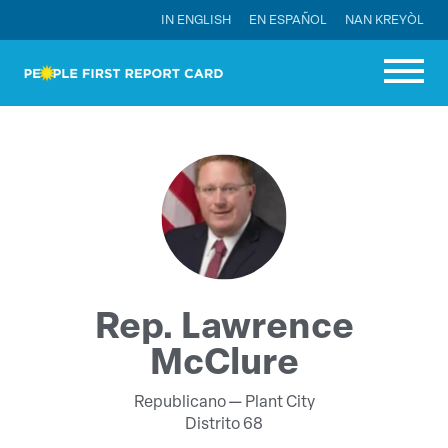
IN ENGLISH
EN ESPAÑOL
NAN KREYÒL
Rep. Lawrence
McClure
Republicano —
Plant City
Distrito 68