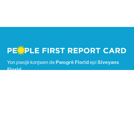
Yon pwojè konjwen de
Pwogrè Florid
epi
Siveyans
Florid
.
Alimante pa
Tallacala Digital
.
Lejislatè Florid yo
Fakti ki make
PATAJE