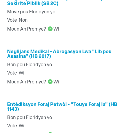
Sekirite Piblik (SB 2C)
Move pou Floridyen yo
Vote
Non
Moun An Premye?
Wi
Neglijans Medikal - Abrogasyon Lwa "Lib pou
Asasina" (HB 6017)
Bon pou Floridyen yo
Vote
Wi
Moun An Premye?
Wi
Entèdiksyon Foraj Petwòl - "Touye Foraj la" (HB
1143)
Bon pou Floridyen yo
Vote
Wi