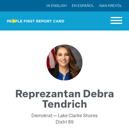
IN ENGLISH
EN ESPAÑOL
NAN KREYÒL
Reprezantan Debra
Tendrich
Demokrat —
Lake Clarke Shores
Distri 89