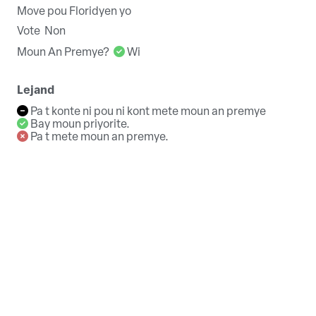
Move pou Floridyen yo
Vote
Non
Moun An Premye?
Wi
Lejand
Pa t konte ni pou ni kont mete moun an premye
Bay moun priyorite.
Pa t mete moun an premye.