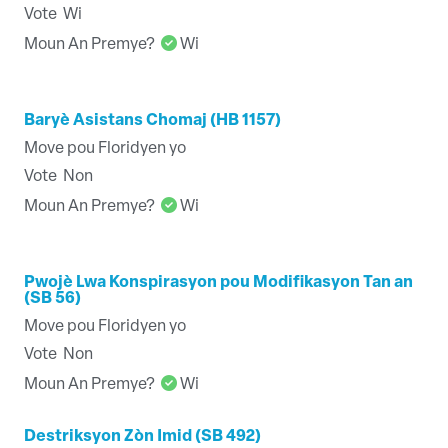
Vote
Wi
Moun An Premye?
Wi
Baryè Asistans Chomaj (HB 1157)
Move pou Floridyen yo
Vote
Non
Moun An Premye?
Wi
Pwojè Lwa Konspirasyon pou Modifikasyon Tan an
(SB 56)
Move pou Floridyen yo
Vote
Non
Moun An Premye?
Wi
Destriksyon Zòn Imid (SB 492)